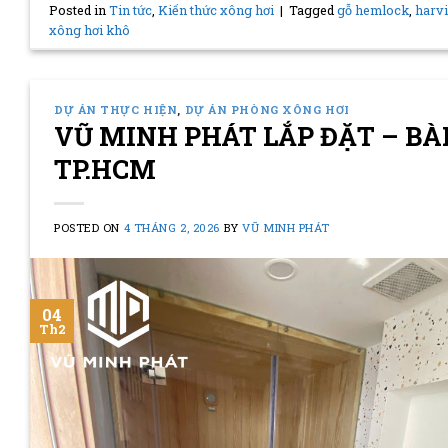
Posted in
Tin tức
,
Kiến thức xông hơi
|
Tagged
gỗ hemlock
,
harv
xông hơi khô
DỰ ÁN THỰC HIỆN
,
DỰ ÁN PHÒNG XÔNG HƠI
VŨ MINH PHÁT LẮP ĐẶT – BÀ
TP.HCM
POSTED ON
4 THÁNG 2, 2026
BY
VŨ MINH PHÁT
04
Th2