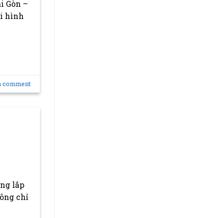
i Gòn –
i hình
a comment
ng lắp
ông chỉ