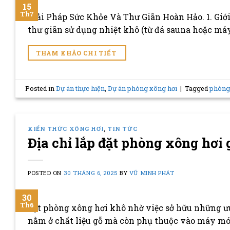
15
Th7
Giải Pháp Sức Khỏe Và Thư Giãn Hoàn Hảo. 1. Giớ
thư giãn sử dụng nhiệt khô (từ đá sauna hoặc má
THAM KHẢO CHI TIẾT
Posted in
Dự án thực hiện
,
Dự án phòng xông hơi
|
Tagged
phòng
KIẾN THỨC XÔNG HƠI
,
TIN TỨC
Địa chỉ lắp đặt phòng xông hơi
POSTED ON
30 THÁNG 6, 2025
BY
VŨ MINH PHÁT
30
Th6
đặt phòng xông hơi khô nhờ việc sở hữu những ưu
nằm ở chất liệu gỗ mà còn phụ thuộc vào máy móc