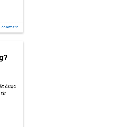
a comment
g?
ất được
 từ