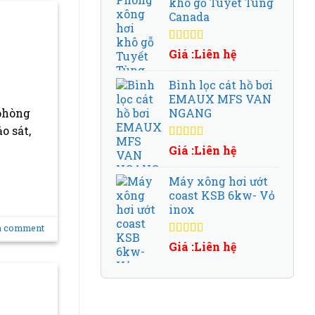
khô gỗ Tuyết Tùng
Canada
Được xếp
Giá :Liên hệ
hạng
5.00
5
sao
Bình lọc cát hồ bơi
EMAUX MFS VAN
 phòng
NGANG
o sát,
Được xếp
Giá :Liên hệ
hạng
5.00
5
sao
Máy xông hơi ướt
coast KSB 6kw- Vỏ
inox
a comment
Được xếp
Giá :Liên hệ
hạng
5.00
5
sao