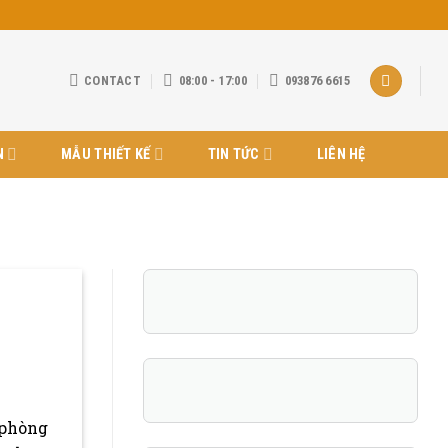
CONTACT
08:00 - 17:00
093876 6615
N
MẪU THIẾT KẾ
TIN TỨC
LIÊN HỆ
 phòng