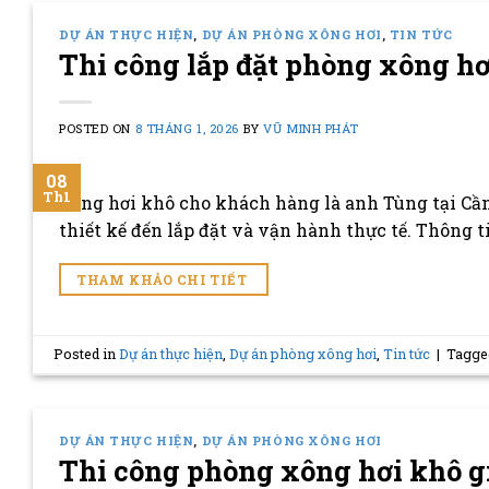
DỰ ÁN THỰC HIỆN
,
DỰ ÁN PHÒNG XÔNG HƠI
,
TIN TỨC
Thi công lắp đặt phòng xông hơ
POSTED ON
8 THÁNG 1, 2026
BY
VŨ MINH PHÁT
08
Th1
xông hơi khô cho khách hàng là anh Tùng tại Cần 
thiết kế đến lắp đặt và vận hành thực tế. Thông 
THAM KHẢO CHI TIẾT
Posted in
Dự án thực hiện
,
Dự án phòng xông hơi
,
Tin tức
|
Tagg
DỰ ÁN THỰC HIỆN
,
DỰ ÁN PHÒNG XÔNG HƠI
Thi công phòng xông hơi khô g