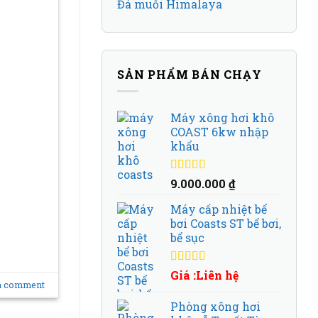
Đá muối Himalaya
SẢN PHẨM BÁN CHẠY
Máy xông hơi khô
COAST 6kw nhập
khẩu
Được xếp
9.000.000
₫
hạng
5.00
5
sao
Máy cấp nhiệt bể
bơi Coasts ST bể bơi,
bể sục
Được xếp
Giá :Liên hệ
hạng
5.00
5
a comment
sao
Phòng xông hơi