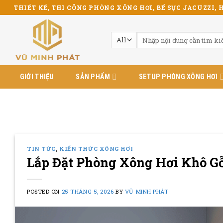
Skip
THIẾT KẾ, THI CÔNG PHÒNG XÔNG HƠI, BỂ SỤC JACUZZI, H
to
content
Tìm
kiếm:
GIỚI THIỆU
SẢN PHẨM
SETUP PHÒNG XÔNG HƠI
TIN TỨC
,
KIẾN THỨC XÔNG HƠI
Lắp Đặt Phòng Xông Hơi Khô G
POSTED ON
25 THÁNG 5, 2026
BY
VŨ MINH PHÁT