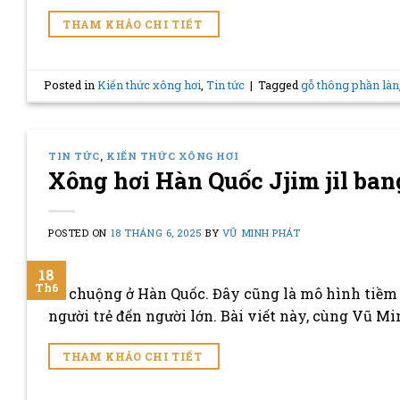
THAM KHẢO CHI TIẾT
Posted in
Kiến thức xông hơi
,
Tin tức
|
Tagged
gỗ thông phần làn
TIN TỨC
,
KIẾN THỨC XÔNG HƠI
Xông hơi Hàn Quốc Jjim jil ba
POSTED ON
18 THÁNG 6, 2025
BY
VŨ MINH PHÁT
18
Th6
ưa chuộng ở Hàn Quốc. Đây cũng là mô hình tiềm 
người trẻ đến người lớn. Bài viết này, cùng Vũ Mi
THAM KHẢO CHI TIẾT