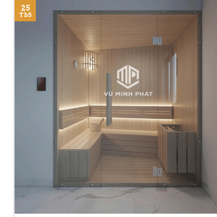
25
Th5