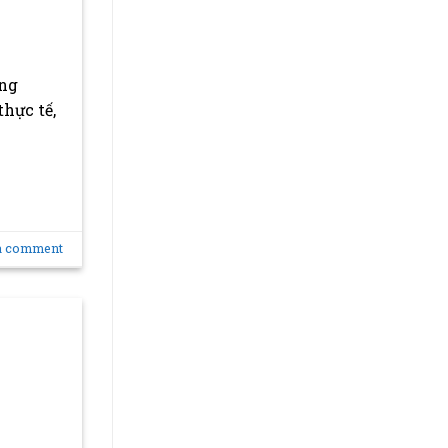
ng
thực tế,
a comment