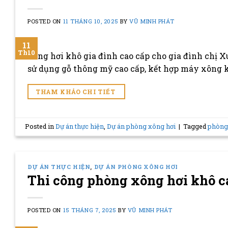
POSTED ON
11 THÁNG 10, 2025
BY
VŨ MINH PHÁT
11
Th10
xông hơi khô gia đình cao cấp cho gia đình chị Xuâ
sử dụng gỗ thông mỹ cao cấp, kết hợp máy xông 
THAM KHẢO CHI TIẾT
Posted in
Dự án thực hiện
,
Dự án phòng xông hơi
|
Tagged
phòng
DỰ ÁN THỰC HIỆN
,
DỰ ÁN PHÒNG XÔNG HƠI
Thi công phòng xông hơi khô ca
POSTED ON
15 THÁNG 7, 2025
BY
VŨ MINH PHÁT