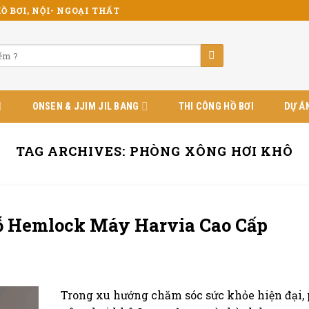
Ồ BƠI, NỘI- NGOẠI THẤT
ONSEN & JJIM JIL BANG
THI CÔNG HỒ BƠI
DỰ Á
TAG ARCHIVES:
PHÒNG XÔNG HƠI KHÔ
ỗ Hemlock Máy Harvia Cao Cấp
Trong xu hướng chăm sóc sức khỏe hiện đại,