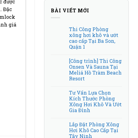
c được
. Đặc
BÀI VIẾT MỚI
emlock
ánh giá
Thi Công Phòng
xông hơi khô và ướt
cao cấp Tại Ba Son,
Quận 1
[Công trình] Thi Công
Onsen Và Sauna Tại
Meliá Hồ Tràm Beach
Resort
Tư Vấn Lựa Chọn
Kích Thước Phòng
Xông Hơi Khô Và Ướt
Gia Đình
Lắp Đặt Phòng Xông
Hơi Khô Cao Cấp Tại
Tây Ninh