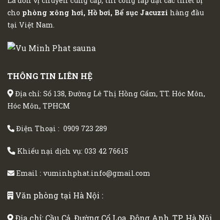
Là đơn vị chuyên cung cấp, thi công lắp đặt các thiết bị
cho
phòng xông hơi, Hồ bơi, Bể sục Jacuzzi
hàng đầu
tại Việt Nam.
THÔNG TIN LIÊN HỆ
Địa chỉ: Số 138, Đường Lê Thị Hồng Gấm, TT. Hóc Môn,
Hóc Môn, TPHCM
Điện Thoại :
0909 723 289
Khiếu nại dịch vụ:
033 42 76615
Email :
vuminhphat.info@gmail.com
Văn phòng tại Hà Nội :
Địa chỉ: Cầu Cả, Đường Cổ Loa, Đông Anh, TP. Hà Nội