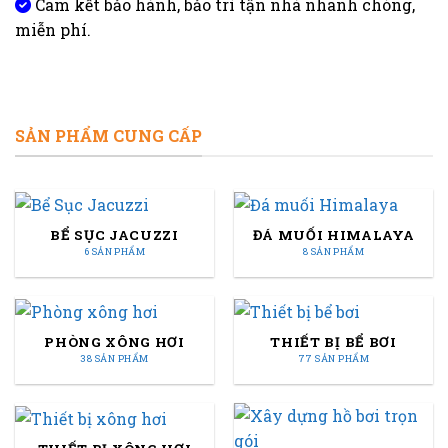
Cam kết bảo hành, bảo trì tận nhà nhanh chóng,
miễn phí.
SẢN PHẨM CUNG CẤP
BỂ SỤC JACUZZI
ĐÁ MUỐI HIMALAYA
6 SẢN PHẨM
8 SẢN PHẨM
PHÒNG XÔNG HƠI
THIẾT BỊ BỂ BƠI
38 SẢN PHẨM
77 SẢN PHẨM