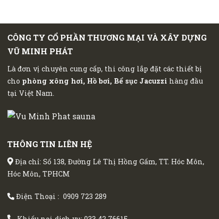
19.000.000 ₫.
CÔNG TY CỔ PHẦN THƯƠNG MẠI VÀ XÂY DỰNG
VŨ MINH PHÁT
Là đơn vị chuyên cung cấp, thi công lắp đặt các thiết bị
cho
phòng xông hơi, Hồ bơi, Bể sục Jacuzzi
hàng đầu
tại Việt Nam.
THÔNG TIN LIÊN HỆ
Địa chỉ: Số 138, Đường Lê Thị Hồng Gấm, TT. Hóc Môn,
Hóc Môn, TPHCM
Điện Thoại :
0909 723 289
Khiếu nại dịch vụ:
033 42 76615