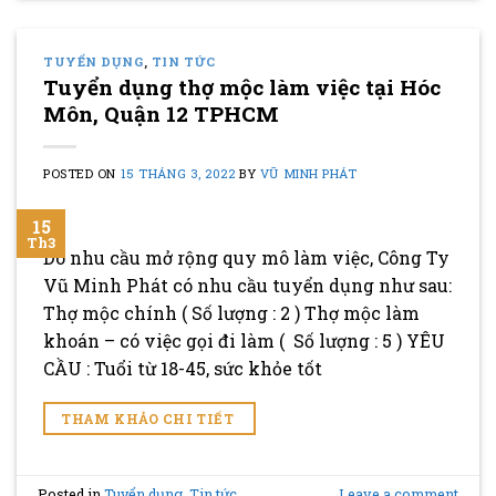
TUYỂN DỤNG
,
TIN TỨC
Tuyển dụng thợ mộc làm việc tại Hóc
Môn, Quận 12 TPHCM
POSTED ON
15 THÁNG 3, 2022
BY
VŨ MINH PHÁT
15
Th3
Do nhu cầu mở rộng quy mô làm việc, Công Ty
Vũ Minh Phát có nhu cầu tuyển dụng như sau:
Thợ mộc chính ( Số lượng : 2 ) Thợ mộc làm
khoán – có việc gọi đi làm ( Số lượng : 5 ) YÊU
CẦU : Tuổi từ 18-45, sức khỏe tốt
THAM KHẢO CHI TIẾT
Posted in
Tuyển dụng
,
Tin tức
Leave a comment