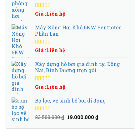
Được xếp
Giá :Liên hệ
hạng
5.00
5
sao
Máy Xông Hơi Khô 6KW Sentiotec
Phần Lan
Được xếp
Giá :Liên hệ
hạng
5.00
5
sao
Xây dựng hồ bơi gia đình tại Đồng
Nai, Bình Dương trọn gói
Được xếp
Giá :Liên hệ
hạng
5.00
5
sao
Bộ lọc, vệ sinh bể bơi di động
Được xếp
Giá
Giá
23.500.000
₫
19.000.000
₫
hạng
5.00
5
gốc
hiện
sao
là:
tại
23.500.000 ₫.
là: