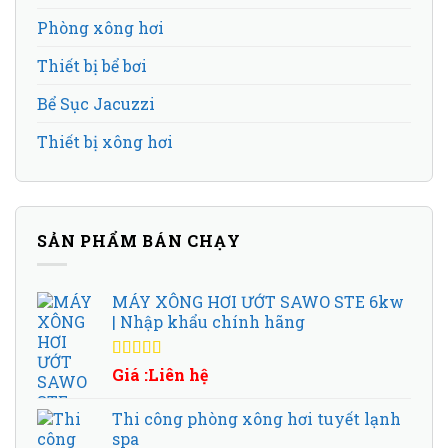
Phòng xông hơi
Thiết bị bể bơi
Bể Sục Jacuzzi
Thiết bị xông hơi
SẢN PHẨM BÁN CHẠY
MÁY XÔNG HƠI ƯỚT SAWO STE 6kw
| Nhập khẩu chính hãng
Được xếp
Giá :Liên hệ
hạng
5.00
5
sao
Thi công phòng xông hơi tuyết lạnh
spa