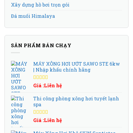
Xây dựng hồ bơi trọn gói
Đá muối Himalaya
SẢN PHẨM BÁN CHẠY
MÁY XÔNG HƠI ƯỚT SAWO STE 6kw
| Nhập khẩu chính hãng
Được xếp
Giá :Liên hệ
hạng
5.00
5
sao
Thi công phòng xông hơi tuyết lạnh
spa
Được xếp
Giá :Liên hệ
hạng
5.00
5
sao