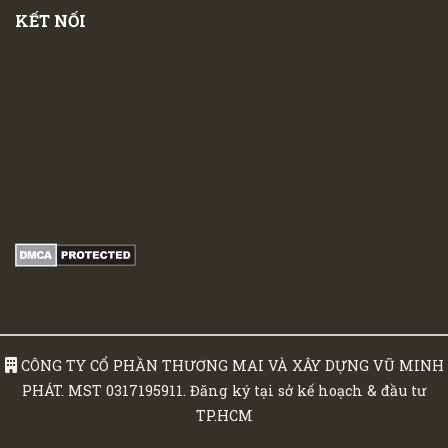
KẾT NỐI
CÔNG TY CỔ PHẦN THƯƠNG MAI VÀ XÂY DỰNG VŨ MINH
PHÁT. MST 0317195911. Đăng ký tại sở kế hoạch & đầu tư
TP.HCM