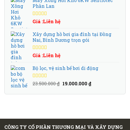
Máy Xông Hơi Khô 6KW Sentiotec
Phần Lan
Được xếp
Giá :Liên hệ
hạng
5.00
5
sao
Xây dựng hồ bơi gia đình tại Đồng
Nai, Bình Dương trọn gói
Được xếp
Giá :Liên hệ
hạng
5.00
5
sao
Bộ lọc, vệ sinh bể bơi di động
Được xếp
Giá
Giá
23.500.000
₫
19.000.000
₫
hạng
5.00
5
gốc
hiện
sao
là:
tại
23.500.000 ₫.
là:
19.000.000 ₫.
CÔNG TY CỔ PHẦN THƯƠNG MẠI VÀ XÂY DỰNG