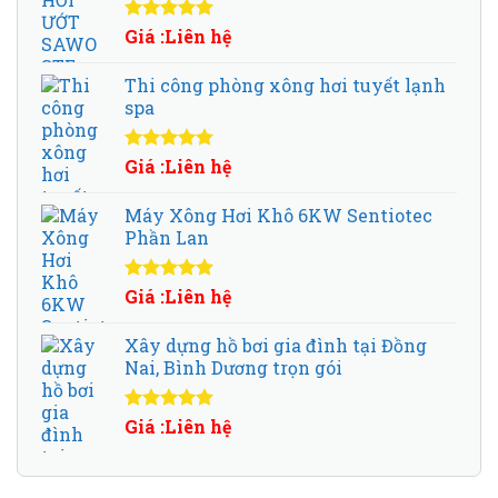
5.500.000 ₫.
Được xếp
Giá :Liên hệ
hạng
5.00
5
sao
Thi công phòng xông hơi tuyết lạnh
spa
Được xếp
Giá :Liên hệ
hạng
5.00
5
sao
Máy Xông Hơi Khô 6KW Sentiotec
Phần Lan
Được xếp
Giá :Liên hệ
hạng
5.00
5
sao
Xây dựng hồ bơi gia đình tại Đồng
Nai, Bình Dương trọn gói
Được xếp
Giá :Liên hệ
hạng
5.00
5
sao