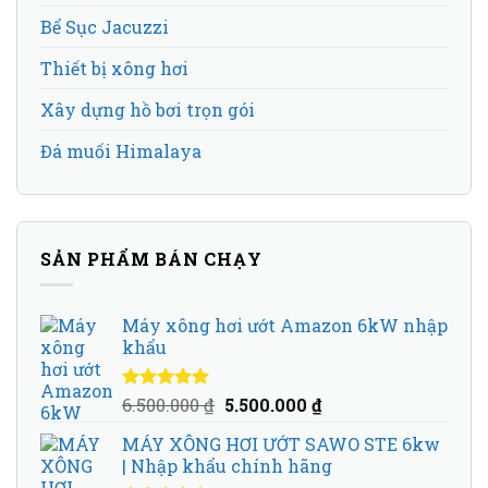
Bể Sục Jacuzzi
Thiết bị xông hơi
Xây dựng hồ bơi trọn gói
Đá muối Himalaya
SẢN PHẨM BÁN CHẠY
Máy xông hơi ướt Amazon 6kW nhập
khẩu
Giá
Giá
Được xếp
6.500.000
₫
5.500.000
₫
hạng
5.00
5
gốc
hiện
sao
MÁY XÔNG HƠI ƯỚT SAWO STE 6kw
là:
tại
| Nhập khẩu chính hãng
6.500.000 ₫.
là: