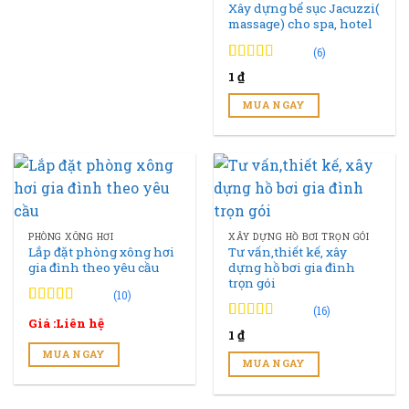
Xây dựng bể sục Jacuzzi(
massage) cho spa, hotel
(6)
4.83
6
trên 5
1
₫
đánh giá
MUA NGAY
PHÒNG XÔNG HƠI
XÂY DỰNG HỒ BƠI TRỌN GÓI
Lắp đặt phòng xông hơi
Tư vấn,thiết kế, xây
gia đình theo yêu cầu
dựng hồ bơi gia đình
trọn gói
(10)
(16)
4.90
10
trên 5
Giá :Liên hệ
đánh giá
4.94
16
trên 5
1
₫
đánh giá
MUA NGAY
MUA NGAY