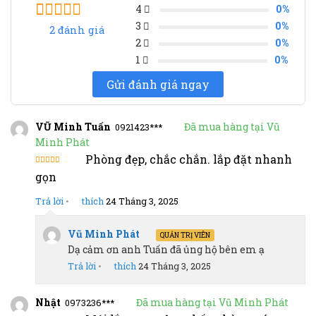
4
0%
3
0%
2
đánh giá
3
5.00
trên 5
2
0%
dựa trên
1
0%
đánh giá
Gửi đánh giá ngay
VŨ Minh Tuấn
Đã mua hàng tại Vũ
0921423***
Minh Phát
Phòng đẹp, chắc chắn. lắp đặt nhanh
Được đánh
gọn
giá 5 sao
Trả lời
•
thích
24 Tháng 3, 2025
Vũ Minh Phát
QUẢN TRỊ VIÊN
Dạ cảm ơn anh Tuấn đã ủng hộ bên em ạ
Trả lời
•
thích
24 Tháng 3, 2025
Nhật
Đã mua hàng tại Vũ Minh Phát
0973236***