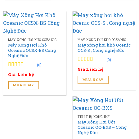
MÁY XÔNG HƠI KHÔ OCEANIC
MÁY XÔNG HƠI KHÔ OCEANIC
Máy Xông Hơi Khô
Máy xông hơi khô Ocenic
Oceanic OCSX-BS Công
OCS-S , Công nghệ Đức
Nghệ Đức
(0)
(0)
0
0
Giá :Liên hệ
trên
0
0
Giá :Liên hệ
5
trên
MUA NGAY
đánh
5
MUA NGAY
giá
đánh
giá
THIẾT BỊ XÔNG HƠI
Máy Xông Hơi Ướt
Oceanic OC-BXS – Công
Nghệ Đức