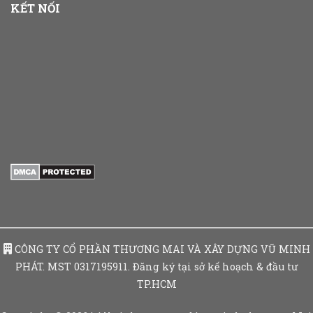
KẾT NỐI
CÔNG TY CỔ PHẦN THƯƠNG MAI VÀ XÂY DỰNG VŨ MINH
PHÁT. MST 0317195911. Đăng ký tại sở kế hoạch & đầu tư
TP.HCM