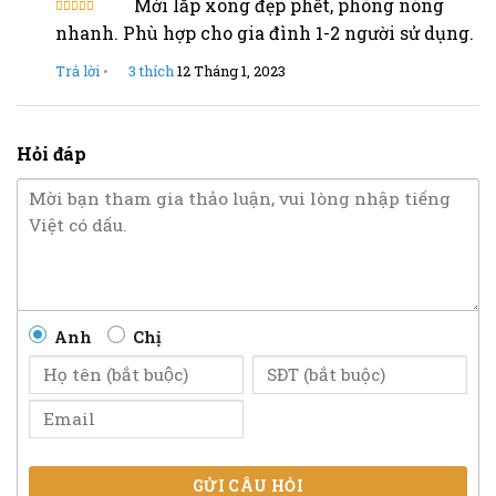
Mới lắp xong đẹp phết, phòng nóng
Được đánh
nhanh. Phù hợp cho gia đình 1-2 người sử dụng.
giá 5 sao
Trả lời
•
3
thích
12 Tháng 1, 2023
Hỏi đáp
Anh
Chị
GỬI CÂU HỎI