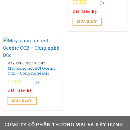
(0)
0
0
Giá :Liên hệ
trên
5
MUA NGAY
đánh
giá
MÁY XÔNG ƯỚT OCENIC
Máy xông hơi ướt Ocenic
OCB – Công nghệ Đức
(0)
0
0
Giá :Liên hệ
trên
5
MUA NGAY
đánh
giá
CÔNG TY CỔ PHẦN THƯƠNG MẠI VÀ XÂY DỰNG