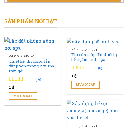
SẢN PHẨM NỔI BẬT
BỂ SỤC JACUZZI
Thi công lắp đặt thiết bị
PHÒNG XÔNG HƠI
bể ngâm lạnh spa
Thiết kế, thi công, lắp
đặt phòng xông hơi spa
(0)
trọn gói
0
0
1
₫
trên
(19)
5
MUA NGAY
4.89
19
trên 5
1
₫
đánh
đánh giá
giá
MUA NGAY
BỂ SỤC JACUZZI