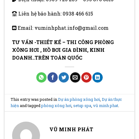
Liên hệ bảo hành:
0938 466 615
Email:
vuminhphat.info@gmail.com
TƯ VẤN -THIẾT KẾ – THI CÔNG PHÒNG
XÔNG HƠI , HỒ BƠI GIA ĐÌNH, KINH
DOANH..TRÊN TOÀN QUỐC
This entry was posted in
Dự án phòng xông hơi
,
Dự án thực
hiện
and tagged
phòng xông hơi
,
setup spa
,
vũ minh phat
.
VŨ MINH PHÁT