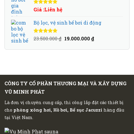
Được xếp
Giá :Liên hệ
hạng
5.00
5
sao
Bộ lọc, vệ sinh bể bơi di động
Giá
Giá
Được xếp
23.500.000
₫
19.000.000
₫
hạng
5.00
5
gốc
hiện
sao
là:
tại
23.500.000 ₫.
là:
19.000.000 ₫.
CÔNG TY CỔ PHẦN THƯƠNG MẠI VÀ XÂY DỰNG
VŨ MINH PHÁT
Là đơn vị chuyên cung cấp, thi công lắp đặt các thiết bị
cho
phòng xông hơi, Hồ bơi, Bể sục Jacuzzi
hàng đầu
tại Việt Nam.