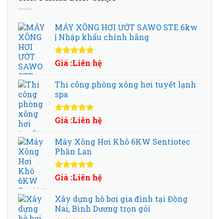
MÁY XÔNG HƠI ƯỚT SAWO STE 6kw
| Nhập khẩu chính hãng
Được xếp
Giá :Liên hệ
hạng
5.00
5
sao
Thi công phòng xông hơi tuyết lạnh
spa
Được xếp
Giá :Liên hệ
hạng
5.00
5
sao
Máy Xông Hơi Khô 6KW Sentiotec
Phần Lan
Được xếp
Giá :Liên hệ
hạng
5.00
5
sao
Xây dựng hồ bơi gia đình tại Đồng
Nai, Bình Dương trọn gói