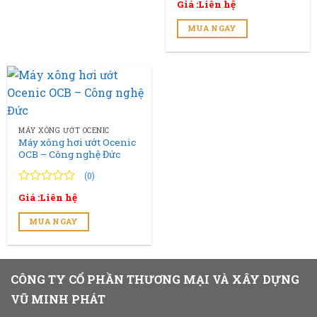
Giá :Liên hệ
trên
5
MUA NGAY
đánh
giá
MÁY XÔNG ƯỚT OCENIC
Máy xông hơi ướt Ocenic
OCB – Công nghệ Đức
(0)
0
0
Giá :Liên hệ
trên
5
MUA NGAY
đánh
giá
CÔNG TY CỔ PHẦN THƯƠNG MẠI VÀ XÂY DỰNG
VŨ MINH PHÁT