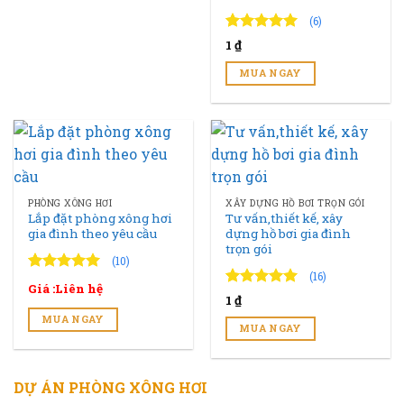
(6)
4.83
6
trên 5
1
₫
đánh giá
MUA NGAY
PHÒNG XÔNG HƠI
XÂY DỰNG HỒ BƠI TRỌN GÓI
Lắp đặt phòng xông hơi
Tư vấn,thiết kế, xây
gia đình theo yêu cầu
dựng hồ bơi gia đình
trọn gói
(10)
(16)
4.90
10
trên 5
Giá :Liên hệ
đánh giá
4.94
16
trên 5
1
₫
đánh giá
MUA NGAY
MUA NGAY
DỰ ÁN PHÒNG XÔNG HƠI