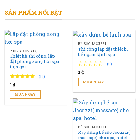
SẢN PHẨM NỔI BẬT
BỂ SỤC JACUZZI
Thi công lắp đặt thiết bị
PHÒNG XÔNG HƠI
bể ngâm lạnh spa
Thiết kế, thi công, lắp
đặt phòng xông hơi spa
(0)
trọn gói
0
0
1
₫
trên
(19)
5
MUA NGAY
4.89
19
trên 5
1
₫
đánh
đánh giá
giá
MUA NGAY
BỂ SỤC JACUZZI
Xây dựng bể sục Jacuzzi(
massage) cho spa, hotel