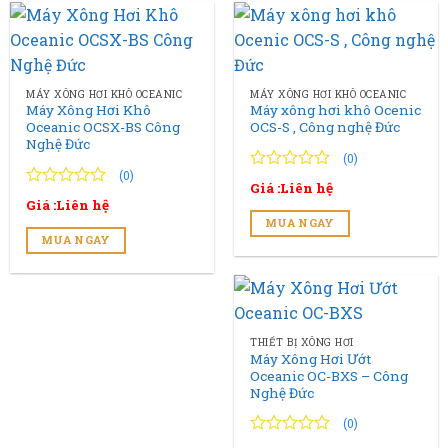
MÁY XÔNG HƠI KHÔ OCEANIC
MÁY XÔNG HƠI KHÔ OCEANIC
Máy Xông Hơi Khô
Máy xông hơi khô Ocenic
Oceanic OCSX-BS Công
OCS-S , Công nghệ Đức
Nghệ Đức
(0)
(0)
0
0
Giá :Liên hệ
trên
0
0
Giá :Liên hệ
5
trên
MUA NGAY
đánh
5
MUA NGAY
giá
đánh
giá
THIẾT BỊ XÔNG HƠI
Máy Xông Hơi Ướt
Oceanic OC-BXS – Công
Nghệ Đức
(0)
0
0