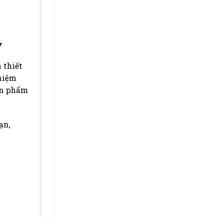
y
 thiết
ghiệm
ản phẩm
ạn,