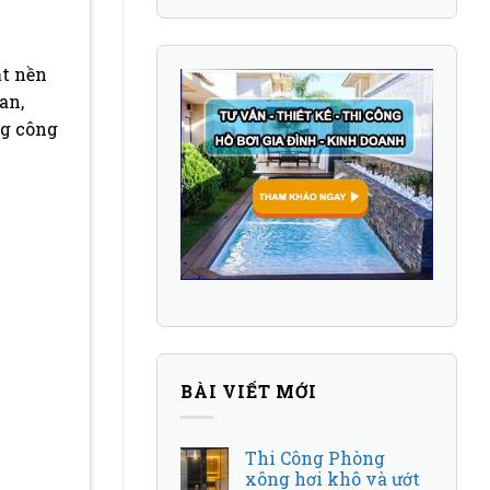
ặt nền
an,
ng công
BÀI VIẾT MỚI
Thi Công Phòng
xông hơi khô và ướt