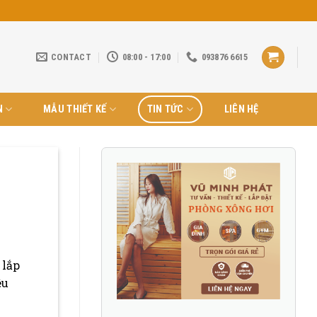
CONTACT
08:00 - 17:00
093876 6615
N
MẪU THIẾT KẾ
TIN TỨC
LIÊN HỆ
 lắp
ệu