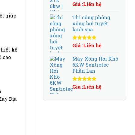
Được xếp
Giá :Liên hệ
hạng
5.00
5
sao
ệt giúp
Thi công phòng
xông hơi tuyết
lạnh spa
Được xếp
Giá :Liên hệ
hiết kế
hạng
5.00
5
sao
ộ cao
Máy Xông Hơi Khô
6KW Sentiotec
Phần Lan
Được xếp
Giá :Liên hệ
h
hạng
5.00
5
sao
Máy Địa