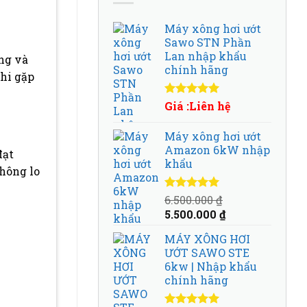
Máy xông hơi ướt
Sawo STN Phần
Lan nhập khẩu
ứng và
chính hãng
khi gặp
Được xếp
Giá :Liên hệ
hạng
5.00
5
sao
Máy xông hơi ướt
Amazon 6kW nhập
đạt
khẩu
không lo
Được xếp
6.500.000
₫
hạng
5.00
5
Giá
Giá
5.500.000
₫
sao
gốc
hiện
MÁY XÔNG HƠI
là:
tại
ƯỚT SAWO STE
6.500.000 ₫.
là:
6kw | Nhập khẩu
5.500.000 ₫.
chính hãng