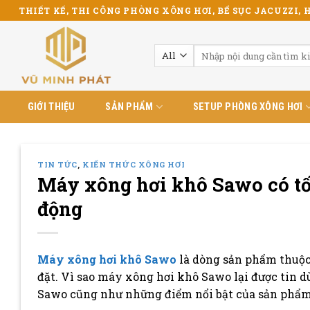
Skip
THIẾT KẾ, THI CÔNG PHÒNG XÔNG HƠI, BỂ SỤC JACUZZI, H
to
content
Tìm
kiếm:
GIỚI THIỆU
SẢN PHẨM
SETUP PHÒNG XÔNG HƠI
TIN TỨC
,
KIẾN THỨC XÔNG HƠI
Máy xông hơi khô Sawo có tố
động
Máy xông hơi khô Sawo
là dòng sản phẩm thuộc 
đặt. Vì sao máy xông hơi khô Sawo lại được tin 
Sawo cũng như những điểm nổi bật của sản phẩm