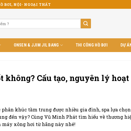
Ồ BƠI, NỘI- NGOẠI THẤT
ONSEN & JJIM JIL BANG
THI CÔNG HỒ BƠI
DỰ Á
t không? Cấu tạo, nguyên lý hoạt
phân khúc tầm trung được nhiều gia đình, spa lựa chọn
dùng đến vậy? Cùng Vũ Minh Phát tìm hiểu về thương hi
 máy xông hơi từ hãng này nhé!