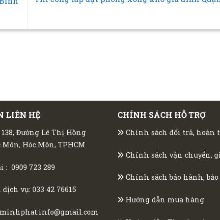
 Bình
N LIÊN HỆ
CHÍNH SÁCH HỖ TRỢ
ố 138, Đường Lê Thị Hồng
Chính sách đổi trả, hoàn 
óc Môn, Hóc Môn, TPHCM
Chính sách vận chuyển, g
i :
0909 723 289
Chính sách bảo hành, bảo 
 dịch vụ:
033 42 76615
Hướng dẫn mua hàng
minhphat.info@gmail.com