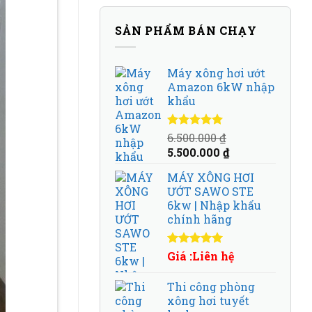
SẢN PHẨM BÁN CHẠY
Máy xông hơi ướt
Amazon 6kW nhập
khẩu
Được xếp
6.500.000
₫
hạng
5.00
5
Giá
Giá
5.500.000
₫
sao
gốc
hiện
MÁY XÔNG HƠI
là:
tại
ƯỚT SAWO STE
6.500.000 ₫.
là:
6kw | Nhập khẩu
5.500.000 ₫.
chính hãng
Được xếp
Giá :Liên hệ
hạng
5.00
5
sao
Thi công phòng
xông hơi tuyết