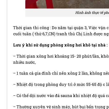
Hình ảnh thực tế ph
Thời gian thi công : Do nằm tại quận 3, Việc vận
cuối tuần ( thứ 6,7,CN) tranh thủ Chị Linh được ng
Lưu ý khi sử dụng phòng xông hơi khô tại nhà :
– Thời gian xông hơi khoảng 15- 20 phút/lần, kh
nhiều nước,
– 1 tuần cả gia đình chỉ nên xông 2 lần, không n
– Nhiệt độ trong phòng duy trì ở mức 55-65 độ c là
– Có thể dội nước vào đá sauna khi nhiệt độ quá 
– Thường xuyên vệ sinh máy, hút bụi bẩn trọng 