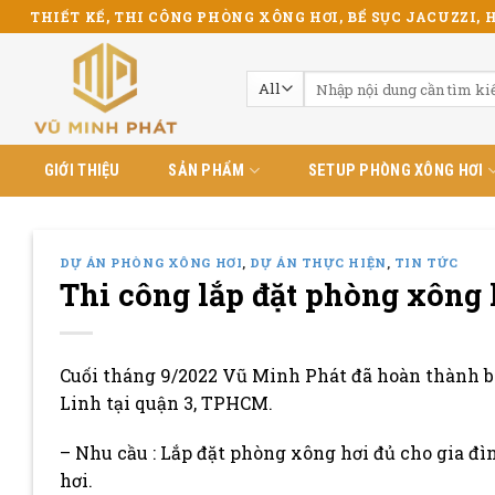
Skip
THIẾT KẾ, THI CÔNG PHÒNG XÔNG HƠI, BỂ SỤC JACUZZI, H
to
content
Tìm
kiếm:
GIỚI THIỆU
SẢN PHẨM
SETUP PHÒNG XÔNG HƠI
DỰ ÁN PHÒNG XÔNG HƠI
,
DỰ ÁN THỰC HIỆN
,
TIN TỨC
Thi công lắp đặt phòng xông
Cuối tháng 9/2022 Vũ Minh Phát đã hoàn thành bà
Linh tại quận 3, TPHCM.
– Nhu cầu : Lắp đặt phòng xông hơi đủ cho gia đì
hơi.