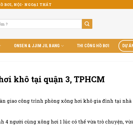
Ồ BƠI, NỘI- NGOẠI THẤT
ONSEN & JJIM JIL BANG
THI CÔNG HỒ BƠI
DỰ Á
 hơi khô tại quận 3, TPHCM
n giao công trình phòng xông hơi khô gia đình tại nhà 
nh 4 người cùng xông hơi 1 lúc có thể vừa trò chuyện, vừ