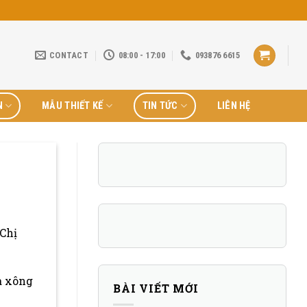
CONTACT
08:00 - 17:00
093876 6615
N
MẪU THIẾT KẾ
TIN TỨC
LIÊN HỆ
Chị
a xông
BÀI VIẾT MỚI