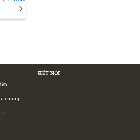
KẾT NỐI
tiền
iao hàng
trì