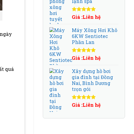
lạnh spa
Được xếp
Giá :Liên hệ
hạng
5.00
5
sao
Máy Xông Hơi Khô
 ngày
6KW Sentiotec
Phần Lan
Được xếp
Giá :Liên hệ
hạng
5.00
5
sao
ất quá
Xây dựng hồ bơi
gia đình tại Đồng
Nai, Bình Dương
trọn gói
Được xếp
Giá :Liên hệ
hạng
5.00
5
sao