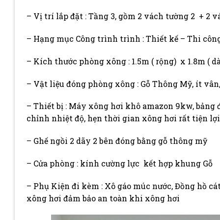
– Vị trí lắp đặt : Tầng 3, gồm 2 vách tường 2 + 2 
– Hạng mục Công trình trình : Thiết kế – Thi cô
– Kích thước phòng xông : 1.5m ( rộng) x 1.8m ( dài
– Vật liệu đóng phòng xông : Gỗ Thông Mỹ, ít vâ
– Thiết bị : Máy xông hơi khô amazon 9kw, bảng đ
chỉnh nhiệt độ, hẹn thời gian xông hơi rất tiện lợi
– Ghế ngồi 2 dãy 2 bên đóng bằng gỗ thông mỹ
– Cửa phòng : kính cường lực kết hợp khung Gỗ
– Phụ Kiện đi kèm : Xô gáo múc nước, Đồng hồ cá
xông hơi đảm bảo an toàn khi xông hơi