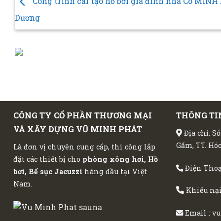
Công trình cải tạo hồ bơi gia đình nhà Cô MINH
Dương
CÔNG TY CỔ PHẦN THƯƠNG MẠI
THÔNG TI
VÀ XÂY DỰNG VŨ MINH PHÁT
Địa chỉ: S
Gấm, TT. H
Là đơn vị chuyên cung cấp, thi công lắp
đặt các thiết bị cho
phòng xông hơi, Hồ
Điện Thoạ
bơi, Bể sục Jacuzzi
hàng đầu tại Việt
Nam.
Khiếu nại
Email :
vu