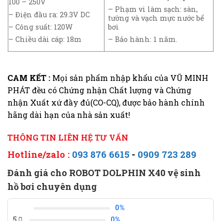
100 – 250V
– Phạm vi làm sạch: sàn,
– Điện đầu ra: 29.3V DC
tường và vạch mực nước bể
– Công suất: 120W
bơi
– Chiều dài cáp: 18m
– Bảo hành: 1 năm.
CAM KẾT :
Mọi sản phẩm nhập khẩu của VŨ MINH
PHÁT đều có Chứng nhận Chất lượng và Chứng
nhận Xuất xứ đầy đủ(CO-CQ), được bảo hành chính
hãng dài hạn của nhà sản xuất!
THÔNG TIN LIÊN HỆ TƯ VẤN
Hotline/zalo :
093 876 6615
-
0909 723 289
Đánh giá cho ROBOT DOLPHIN X40 vệ sinh
hồ bơi chuyên dụng
0%
5
0%