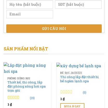
GỬI CÂU HỎI
SẢN PHẨM NỔI BẬT
BỂ SỤC JACUZZI
Thi công lắp đặt thiết bị
PHÒNG XÔNG HƠI
bể ngâm lạnh spa
Thiết kế, thi công, lắp
đặt phòng xông hơi spa
trọn gói
(0)
0
0
(19)
1
₫
trên
4.89
19
trên 5
1
₫
5
MUA NGAY
đánh giá