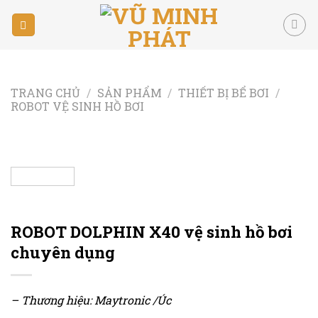
Skip
to
content
TRANG CHỦ
/
SẢN PHẨM
/
THIẾT BỊ BỂ BƠI
/
ROBOT VỆ SINH HỒ BƠI
ROBOT DOLPHIN X40 vệ sinh hồ bơi
chuyên dụng
– Thương hiệu: Maytronic /Úc