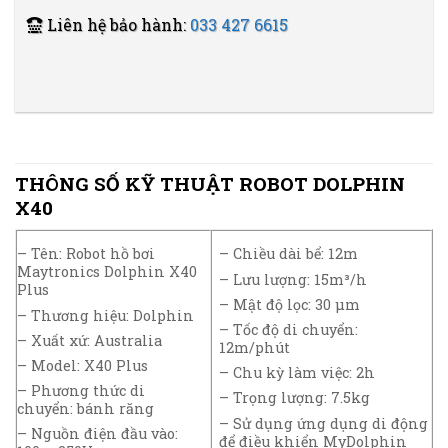
Liên hệ bảo hành:
033 427 6615
THÔNG SỐ KỸ THUẬT ROBOT DOLPHIN
X40
– Tên: Robot hồ bơi
– Chiều dài bể: 12m
Maytronics Dolphin X40
– Lưu lượng: 15m³/h
Plus
– Mật độ lọc: 30 µm
– Thương hiệu: Dolphin
– Tốc độ di chuyển:
– Xuất xứ: Australia
12m/phút
– Model: X40 Plus
– Chu kỳ làm việc: 2h
– Phương thức di
– Trọng lượng: 7.5kg
chuyển: bánh răng
– Sử dụng ứng dụng di động
– Nguồn điện đầu vào:
để điều khiển MyDolphin