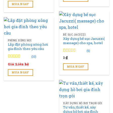
đánh
MUA NGAY
giá
BỂ SỤC JACUZZI
Xây dựng bể sục Jacuzzi(
PHÒNG XÔNG HƠI
massage) cho spa, hotel
Lắp đặt phòng xông hơi
gia đình theo yêu cầu
(6)
4.83
6
trên 5
(10)
1
₫
đánh giá
4.90
10
trên 5
Giá :Liên hệ
đánh giá
MUA NGAY
MUA NGAY
XÂY DỰNG HỒ BƠI TRỌN GÓI
Tư vấn,thiết kế, xây
dựng hồ bơi gia đình