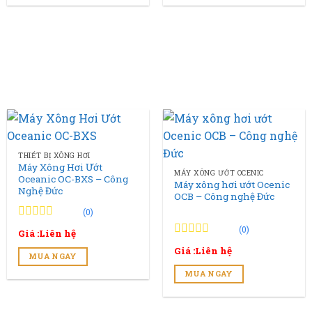
THIẾT BỊ XÔNG HƠI
Máy Xông Hơi Ướt
MÁY XÔNG ƯỚT OCENIC
Oceanic OC-BXS – Công
Máy xông hơi ướt Ocenic
Nghệ Đức
OCB – Công nghệ Đức
(0)
0
0
(0)
Giá :Liên hệ
trên
0
0
5
Giá :Liên hệ
trên
MUA NGAY
đánh
5
giá
MUA NGAY
đánh
giá