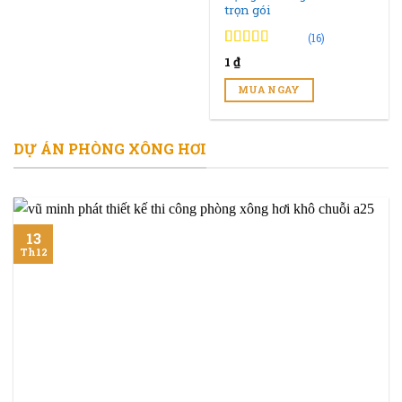
trọn gói
(16)
4.94
16
trên 5
1
₫
đánh giá
MUA NGAY
DỰ ÁN PHÒNG XÔNG HƠI
13
Th12