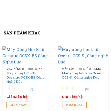
SẢN PHẨM KHÁC
MÁY XÔNG HƠI KHÔ OCEANIC
MÁY XÔNG HƠI KHÔ OCEANIC
Máy Xông Hơi Khô
Máy xông hơi khô Ocenic
Oceanic OCSX-BS Công
OCS-S , Công nghệ Đức
Nghệ Đức
(0)
(0)
0
0
0
0
Giá :Liên hệ
Giá :Liên hệ
trên
trên
5
5
MUA NGAY
MUA NGAY
đánh
đánh
giá
giá