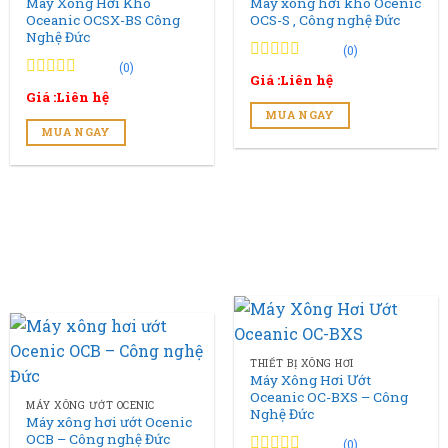
Máy Xông Hơi Khô
Máy xông hơi khô Ocenic
Oceanic OCSX-BS Công
OCS-S , Công nghệ Đức
Nghệ Đức
(0)
(0)
0
0
Giá :Liên hệ
trên
0
0
Giá :Liên hệ
5
trên
MUA NGAY
đánh
5
MUA NGAY
giá
đánh
giá
THIẾT BỊ XÔNG HƠI
Máy Xông Hơi Ướt
Oceanic OC-BXS – Công
MÁY XÔNG ƯỚT OCENIC
Nghệ Đức
Máy xông hơi ướt Ocenic
OCB – Công nghệ Đức
(0)