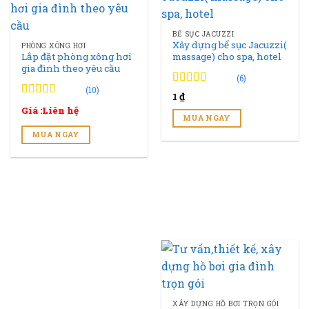
BỂ SỤC JACUZZI
Xây dựng bể sục Jacuzzi(
PHÒNG XÔNG HƠI
Lắp đặt phòng xông hơi
massage) cho spa, hotel
gia đình theo yêu cầu
(6)
(10)
4.83
6
trên 5
1
₫
đánh giá
4.90
10
trên 5
Giá :Liên hệ
đánh giá
MUA NGAY
MUA NGAY
XÂY DỰNG HỒ BƠI TRỌN GÓI