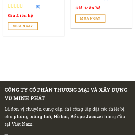
0
0
(0)
Giá :Liên hệ
trên
0
0
5
Giá :Liên hệ
trên
MUA NGAY
đánh
5
giá
MUA NGAY
đánh
giá
CÔNG TY CỔ PHẦN THƯƠNG MẠI VÀ XÂY DỰNG
VŨ MINH PHÁT
Là đơn vị chuyên cung cấp, thi công lắp đặt các thiết bị
cho
phòng xông hơi, Hồ bơi, Bể sục Jacuzzi
hàng đầu
tại Việt Nam.