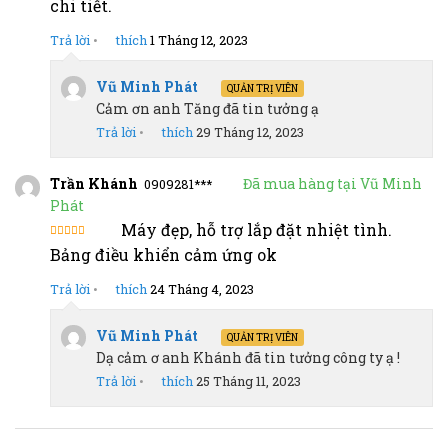
chi tiết.
Trả lời
•
thích
1 Tháng 12, 2023
Vũ Minh Phát
QUẢN TRỊ VIÊN
Cảm ơn anh Tăng đã tin tưởng ạ
Trả lời
•
thích
29 Tháng 12, 2023
Trần Khánh
Đã mua hàng tại Vũ Minh
0909281***
Phát
Máy đẹp, hỗ trợ lắp đặt nhiệt tình.
Được đánh
Bảng điều khiển cảm ứng ok
giá 5 sao
Trả lời
•
thích
24 Tháng 4, 2023
Vũ Minh Phát
QUẢN TRỊ VIÊN
Dạ cảm ơ anh Khánh đã tin tưởng công ty ạ !
Trả lời
•
thích
25 Tháng 11, 2023