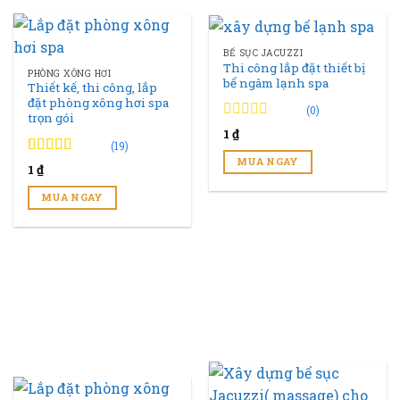
BỂ SỤC JACUZZI
Thi công lắp đặt thiết bị
PHÒNG XÔNG HƠI
bể ngâm lạnh spa
Thiết kế, thi công, lắp
đặt phòng xông hơi spa
(0)
trọn gói
0
0
1
₫
trên
(19)
5
MUA NGAY
4.89
19
trên 5
1
₫
đánh
đánh giá
giá
MUA NGAY