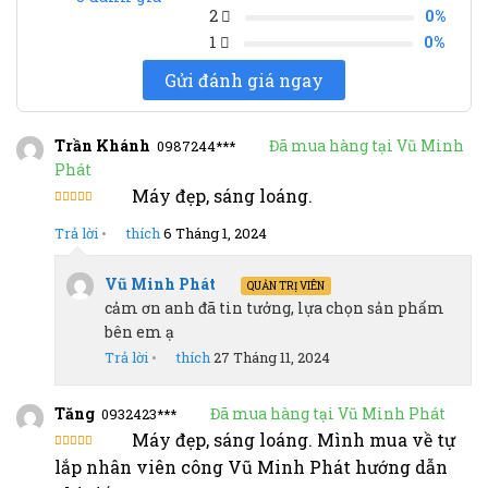
6
4.83
trên 5
2
0%
dựa trên
1
0%
đánh giá
Gửi đánh giá ngay
Trần Khánh
Đã mua hàng tại Vũ Minh
0987244***
Phát
Máy đẹp, sáng loáng.
Được đánh
giá 5 sao
Trả lời
•
thích
6 Tháng 1, 2024
Vũ Minh Phát
QUẢN TRỊ VIÊN
cảm ơn anh đã tin tưởng, lựa chọn sản phẩm
bên em ạ
Trả lời
•
thích
27 Tháng 11, 2024
Tăng
Đã mua hàng tại Vũ Minh Phát
0932423***
Máy đẹp, sáng loáng. Mình mua về tự
Được
lắp nhân viên công Vũ Minh Phát hướng dẫn
đánh giá
4 sao