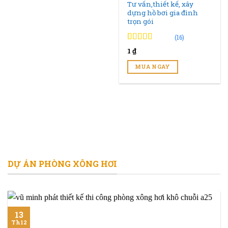
Tư vấn,thiết kế, xây
dựng hồ bơi gia đình
trọn gói
(16)
4.94
16
trên 5
1
₫
đánh giá
MUA NGAY
DỰ ÁN PHÒNG XÔNG HƠI
13
Th12