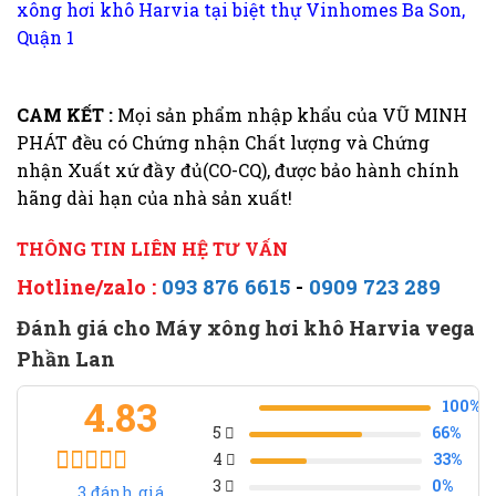
xông hơi khô Harvia tại biệt thự Vinhomes Ba Son,
Quận 1
CAM KẾT :
Mọi sản phẩm nhập khẩu của VŨ MINH
PHÁT đều có Chứng nhận Chất lượng và Chứng
nhận Xuất xứ đầy đủ(CO-CQ), được bảo hành chính
hãng dài hạn của nhà sản xuất!
THÔNG TIN LIÊN HỆ TƯ VẤN
Hotline/zalo :
093 876 6615
-
0909 723 289
Đánh giá cho Máy xông hơi khô Harvia vega
Phần Lan
4.83
100%
5
66%
4
33%
3
0%
3
đánh giá