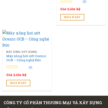
(0)
0
0
Giá :Liên hệ
trên
5
MUA NGAY
đánh
giá
MÁY XÔNG ƯỚT OCENIC
Máy xông hơi ướt Ocenic
OCB – Công nghệ Đức
(0)
0
0
Giá :Liên hệ
trên
5
MUA NGAY
đánh
giá
CÔNG TY CỔ PHẦN THƯƠNG MẠI VÀ XÂY DỰNG