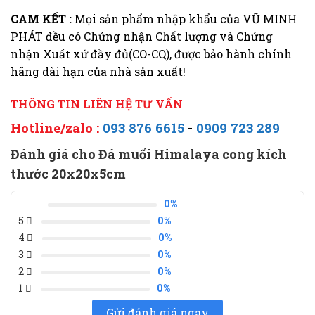
CAM KẾT :
Mọi sản phẩm nhập khẩu của VŨ MINH
PHÁT đều có Chứng nhận Chất lượng và Chứng
nhận Xuất xứ đầy đủ(CO-CQ), được bảo hành chính
hãng dài hạn của nhà sản xuất!
THÔNG TIN LIÊN HỆ TƯ VẤN
Hotline/zalo :
093 876 6615
-
0909 723 289
Đánh giá cho Đá muối Himalaya cong kích
thước 20x20x5cm
0%
5
0%
4
0%
3
0%
2
0%
1
0%
Gửi đánh giá ngay