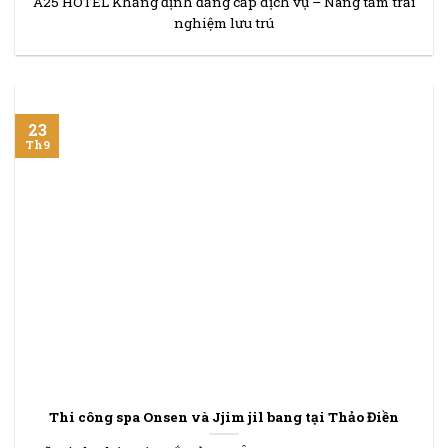
A25 HOTEL Khẳng định đẳng cấp dịch vụ – Nâng tầm trải
nghiệm lưu trú
23
Th9
Thi công spa Onsen và Jjim jil bang tại Thảo Điền