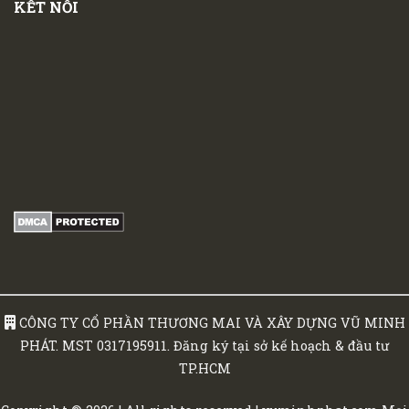
KẾT NỐI
CÔNG TY CỔ PHẦN THƯƠNG MAI VÀ XÂY DỰNG VŨ MINH
PHÁT. MST 0317195911. Đăng ký tại sở kế hoạch & đầu tư
TP.HCM