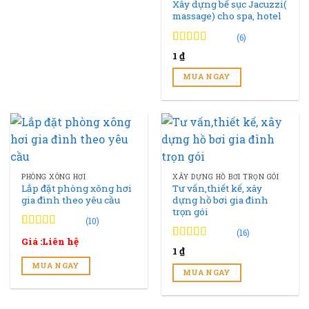
Xây dựng bể sục Jacuzzi(
massage) cho spa, hotel
(6)
4.83
6
trên 5
1
₫
đánh giá
MUA NGAY
PHÒNG XÔNG HƠI
XÂY DỰNG HỒ BƠI TRỌN GÓI
Lắp đặt phòng xông hơi
Tư vấn,thiết kế, xây
gia đình theo yêu cầu
dựng hồ bơi gia đình
trọn gói
(10)
(16)
4.90
10
trên 5
Giá :Liên hệ
đánh giá
4.94
16
trên 5
1
₫
đánh giá
MUA NGAY
MUA NGAY