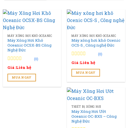
MÁY XÔNG HƠI KHÔ OCEANIC
MÁY XÔNG HƠI KHÔ OCEANIC
Máy Xông Hơi Khô
Máy xông hơi khô Ocenic
Oceanic OCSX-BS Công
OCS-S , Công nghệ Đức
Nghệ Đức
(0)
(0)
0
0
Giá :Liên hệ
trên
0
0
Giá :Liên hệ
5
trên
MUA NGAY
đánh
5
MUA NGAY
giá
đánh
giá
THIẾT BỊ XÔNG HƠI
Máy Xông Hơi Ướt
Oceanic OC-BXS – Công
Nghệ Đức