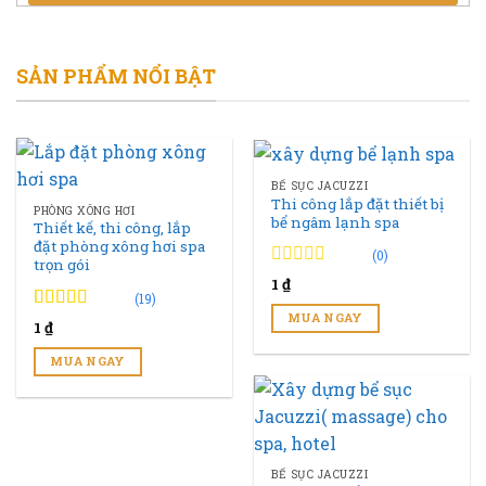
SẢN PHẨM NỔI BẬT
BỂ SỤC JACUZZI
Thi công lắp đặt thiết bị
PHÒNG XÔNG HƠI
bể ngâm lạnh spa
Thiết kế, thi công, lắp
đặt phòng xông hơi spa
(0)
trọn gói
0
0
1
₫
trên
(19)
5
MUA NGAY
4.89
19
trên 5
1
₫
đánh
đánh giá
giá
MUA NGAY
BỂ SỤC JACUZZI