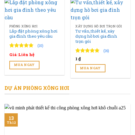
PHÒNG XÔNG HƠI
XÂY DỰNG HỒ BƠI TRỌN GÓI
Lắp đặt phòng xông hơi
Tư vấn,thiết kế, xây
gia đình theo yêu cầu
dựng hồ bơi gia đình
trọn gói
(10)
(16)
4.90
10
trên 5
Giá :Liên hệ
đánh giá
4.94
16
trên 5
1
₫
đánh giá
MUA NGAY
MUA NGAY
DỰ ÁN PHÒNG XÔNG HƠI
13
Th12