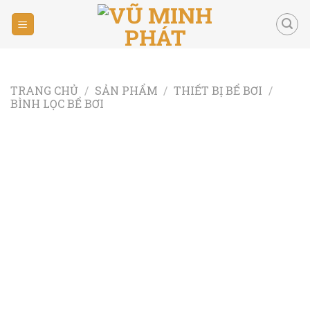
Skip
to
content
TRANG CHỦ
/
SẢN PHẨM
/
THIẾT BỊ BỂ BƠI
/
BÌNH LỌC BỂ BƠI