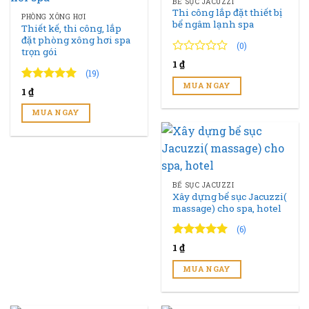
BỂ SỤC JACUZZI
Thi công lắp đặt thiết bị
PHÒNG XÔNG HƠI
bể ngâm lạnh spa
Thiết kế, thi công, lắp
đặt phòng xông hơi spa
(0)
trọn gói
0
0
1
₫
trên
(19)
5
MUA NGAY
4.89
19
trên 5
1
₫
đánh
đánh giá
giá
MUA NGAY
BỂ SỤC JACUZZI
Xây dựng bể sục Jacuzzi(
massage) cho spa, hotel
(6)
4.83
6
trên 5
1
₫
đánh giá
MUA NGAY