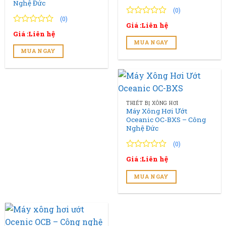
Nghệ Đức
(0)
(0)
0
0
Giá :Liên hệ
trên
0
0
Giá :Liên hệ
5
trên
MUA NGAY
đánh
5
MUA NGAY
giá
đánh
giá
THIẾT BỊ XÔNG HƠI
Máy Xông Hơi Ướt
Oceanic OC-BXS – Công
Nghệ Đức
(0)
0
0
Giá :Liên hệ
trên
5
MUA NGAY
đánh
giá