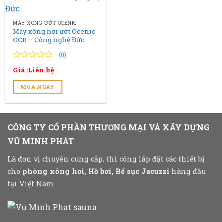
MÁY XÔNG ƯỚT OCENIC
Máy xông hơi ướt Ocenic
OCB – Công nghệ Đức
(0)
0
0
Giá :Liên hệ
trên
5
MUA NGAY
đánh
giá
CÔNG TY CỔ PHẦN THƯƠNG MẠI VÀ XÂY DỰNG
VŨ MINH PHÁT
Là đơn vị chuyên cung cấp, thi công lắp đặt các thiết bị
cho
phòng xông hơi, Hồ bơi, Bể sục Jacuzzi
hàng đầu
tại Việt Nam.