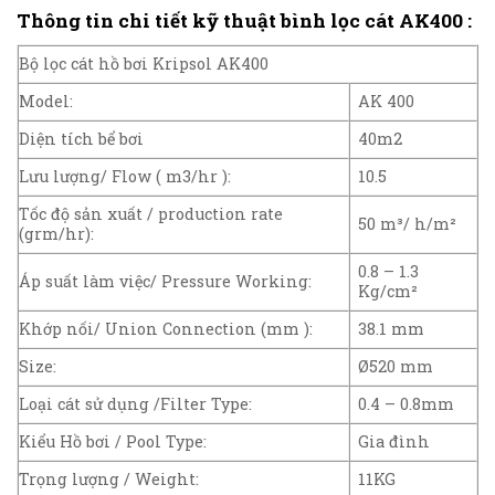
Thông tin chi tiết kỹ thuật bình lọc cát AK400 :
Bộ lọc cát hồ bơi Kripsol AK400
Model:
AK 400
Diện tích bể bơi
40m2
Lưu lượng/ Flow ( m3/hr ):
10.5
Tốc độ sản xuất / production rate
50 m³/ h/m²
(grm/hr):
0.8 – 1.3
Áp suất làm việc/ Pressure Working:
Kg/cm²
Khớp nối/ Union Connection (mm ):
38.1 mm
Size:
Ø520 mm
Loại cát sử dụng /Filter Type:
0.4 – 0.8mm
Kiểu Hồ bơi / Pool Type:
Gia đình
Trọng lượng / Weight:
11KG