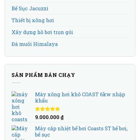
Bể Sục Jacuzzi
Thiết bị xông hơi
Xây dựng hồ bơi trọn gói
Đá muối Himalaya
SẢN PHẨM BÁN CHẠY
Máy xông hơi khô COAST 6kw nhập
khẩu
Được xếp
9.000.000
₫
hạng
5.00
5
sao
Máy cấp nhiệt bể bơi Coasts ST bể bơi,
bể sục