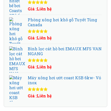
Được xếp
Giá :Liên hệ
hạng
5.00
5
sao
Phòng xông hơi khô gỗ Tuyết Tùng
Canada
Được xếp
Giá :Liên hệ
hạng
5.00
5
sao
Bình lọc cát hồ bơi EMAUX MFS VAN
NGANG
Được xếp
Giá :Liên hệ
hạng
5.00
5
sao
Máy xông hơi ướt coast KSB 6kw- Vỏ
inox
Được xếp
Giá :Liên hệ
hạng
5.00
5
sao